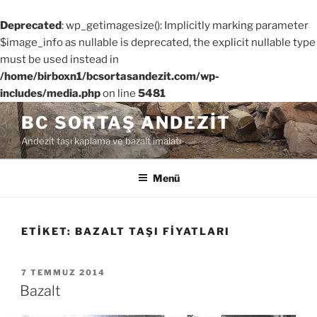
Deprecated
: wp_getimagesize(): Implicitly marking parameter
$image_info as nullable is deprecated, the explicit nullable type
must be used instead in
/home/birboxn1/bcsortasandezit.com/wp-
includes/media.php
on line
5481
İçeriğe
BC SORTAŞ ANDEZIT
geç
Andezit taşı kaplama ve bazalt imalatı
Menü
ETIKET:
BAZALT TAŞI FIYATLARI
YAYIM
7 TEMMUZ 2014
TARIHI
Bazalt