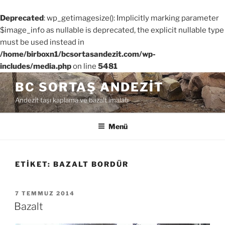
Deprecated
: wp_getimagesize(): Implicitly marking parameter
$image_info as nullable is deprecated, the explicit nullable type
must be used instead in
/home/birboxn1/bcsortasandezit.com/wp-
includes/media.php
on line
5481
İçeriğe
BC SORTAŞ ANDEZIT
geç
Andezit taşı kaplama ve bazalt imalatı
Menü
ETIKET:
BAZALT BORDÜR
YAYIM
7 TEMMUZ 2014
TARIHI
Bazalt